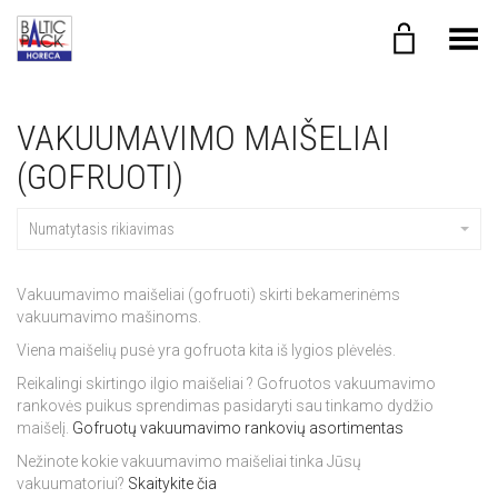
Toggle Menu
VAKUUMAVIMO MAIŠELIAI
(GOFRUOTI)
Numatytasis rikiavimas
Vakuumavimo maišeliai (gofruoti) skirti bekamerinėms
vakuumavimo mašinoms.
Viena maišelių pusė yra gofruota kita iš lygios plėvelės.
Reikalingi skirtingo ilgio maišeliai ? Gofruotos vakuumavimo
rankovės puikus sprendimas pasidaryti sau tinkamo dydžio
maišelį.
Gofruotų vakuumavimo rankovių asortimentas
Nežinote kokie vakuumavimo maišeliai tinka Jūsų
vakuumatoriui?
Skaitykite čia