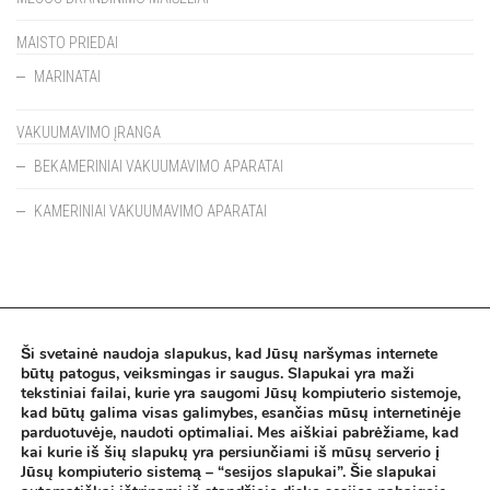
MAISTO PRIEDAI
MARINATAI
VAKUUMAVIMO ĮRANGA
BEKAMERINIAI VAKUUMAVIMO APARATAI
KAMERINIAI VAKUUMAVIMO APARATAI
Ši svetainė naudoja slapukus, kad Jūsų naršymas internete
Pirkimo taisykės
būtų patogus, veiksmingas ir saugus. Slapukai yra maži
tekstiniai failai, kurie yra saugomi Jūsų kompiuterio sistemoje,
Privatumo politika
kad būtų galima visas galimybes, esančias mūsų internetinėje
parduotuvėje, naudoti optimaliai. Mes aiškiai pabrėžiame, kad
kai kurie iš šių slapukų yra persiunčiami iš mūsų serverio į
Jūsų kompiuterio sistemą – “sesijos slapukai”. Šie slapukai