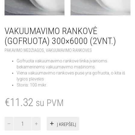
VAKUUMAVIMO RANKOVĖ
(GOFRUOTA) 300×6000 (2VNT.)
PAKAVIMO MEDŽIAGOS
,
VAKUUMAVIMO RANKOVĖS
Gofruota vakuumavimo rankovė
tinka įvairioms
bekamerinėms vakuumavimo mašinoms
Viena vakuumavimo rankovės pusė yra gofruota, o kita iš
lygios plėvelės
Storis: 100 mikr.
€
11.32
su PVM
produkto
Į KREPŠELĮ
kiekis:
Vakuumavimo