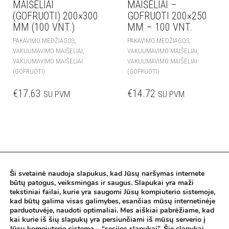
MAIŠELIAI
MAIŠELIAI –
(GOFRUOTI) 200×300
GOFRUOTI 200×250
MM (100 VNT.)
MM – 100 VNT.
,
,
PAKAVIMO MEDŽIAGOS
PAKAVIMO MEDŽIAGOS
,
,
VAKUUMAVIMO MAIŠELIAI
VAKUUMAVIMO MAIŠELIAI
VAKUUMAVIMO MAIŠELIAI
VAKUUMAVIMO MAIŠELIAI
(GOFRUOTI)
(GOFRUOTI)
€
17.63
€
14.72
SU PVM
SU PVM
Ši svetainė naudoja slapukus, kad Jūsų naršymas internete
Pirkimo taisykės
būtų patogus, veiksmingas ir saugus. Slapukai yra maži
tekstiniai failai, kurie yra saugomi Jūsų kompiuterio sistemoje,
Privatumo politika
kad būtų galima visas galimybes, esančias mūsų internetinėje
parduotuvėje, naudoti optimaliai. Mes aiškiai pabrėžiame, kad
kai kurie iš šių slapukų yra persiunčiami iš mūsų serverio į
Jūsų kompiuterio sistemą – “sesijos slapukai”. Šie slapukai