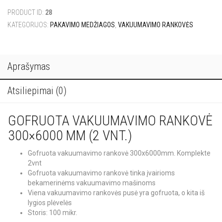
rankovė
PRODUCT ID:
28
(Gofruota)
300x6000
KATEGORIJOS:
PAKAVIMO MEDŽIAGOS
,
VAKUUMAVIMO RANKOVĖS
(2vnt.)
Aprašymas
Atsiliepimai (0)
GOFRUOTA VAKUUMAVIMO RANKOVĖ
300×6000 MM (2 VNT.)
Gofruota vakuumavimo rankovė 300x6000mm. Komplekte
2vnt
Gofruota vakuumavimo rankovė
tinka įvairioms
bekamerinėms vakuumavimo mašinoms
Viena vakuumavimo rankovės pusė yra gofruota, o kita iš
lygios plėvelės
Storis: 100 mikr.