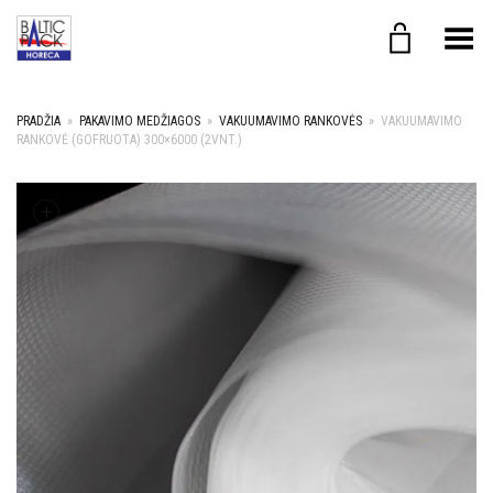
Toggle Menu
PRADŽIA
»
PAKAVIMO MEDŽIAGOS
»
VAKUUMAVIMO RANKOVĖS
»
VAKUUMAVIMO
RANKOVĖ (GOFRUOTA) 300×6000 (2VNT.)
+