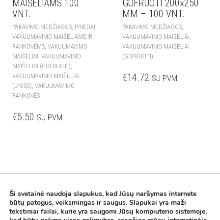
MAIŠELIAMS 100
GOFRUOTI 200×250
VNT.
MM – 100 VNT.
,
,
PAKAVIMO MEDŽIAGOS
PRIEDAI
PAKAVIMO MEDŽIAGOS
,
VAKUUMAVIMO MAIŠELIAMS IR
VAKUUMAVIMO MAIŠELIAI
,
RANKOVĖMS
VAKUUMAVIMO
VAKUUMAVIMO MAIŠELIAI
,
MAIŠELIAI
VAKUUMAVIMO
(GOFRUOTI)
,
MAIŠELIAI (GOFRUOTI)
€
14.72
VAKUUMAVIMO MAIŠELIAI
SU PVM
,
(LYGŪS)
VAKUUMAVIMO
RANKOVĖS
€
5.50
SU PVM
Ši svetainė naudoja slapukus, kad Jūsų naršymas internete
Pirkimo taisykės
būtų patogus, veiksmingas ir saugus. Slapukai yra maži
Privatumo politika
tekstiniai failai, kurie yra saugomi Jūsų kompiuterio sistemoje,