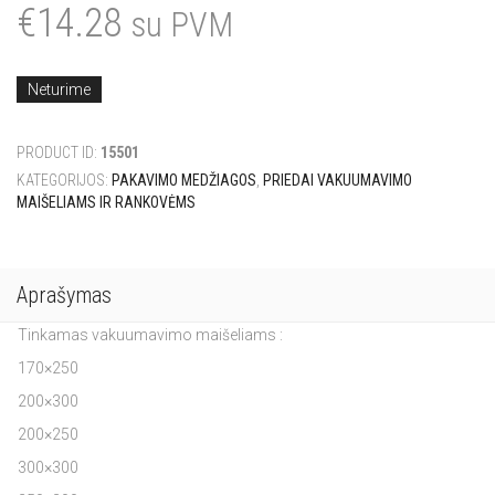
€
14.28
su PVM
Neturime
PRODUCT ID:
15501
KATEGORIJOS:
PAKAVIMO MEDŽIAGOS
,
PRIEDAI VAKUUMAVIMO
MAIŠELIAMS IR RANKOVĖMS
Aprašymas
Tinkamas vakuumavimo maišeliams :
170×250
200×300
200×250
300×300