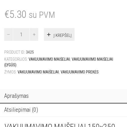
€
5.30
su PVM
produkto
Į KREPŠELĮ
kiekis:
Vakuuminiai
maišeliai
PRODUCT ID:
3425
(Lygus)
150x250
KATEGORIJOS:
VAKUUMAVIMO MAIŠELIAI
,
VAKUUMAVIMO MAIŠELIAI
100
(LYGŪS)
vnt.
ŽYMOS:
VAKUUMAVIMO MAIŠELIAI
,
VAKUUMAVIMO PREKĖS
Aprašymas
Atsiliepimai (0)
VAKUUMAVIMO MAIŠELIAI 150×250