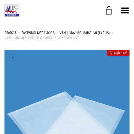
Toggle Menu
PRADŽIA
»
PAKAVIMO MEDŽIAGOS
»
VAKUUMAVIMO MAIŠELIAI (LYGŪS)
»
VAKUUMINIAI MAIŠELIAI (LYGUS) 150×250 100 VNT.
Naujiena!
+