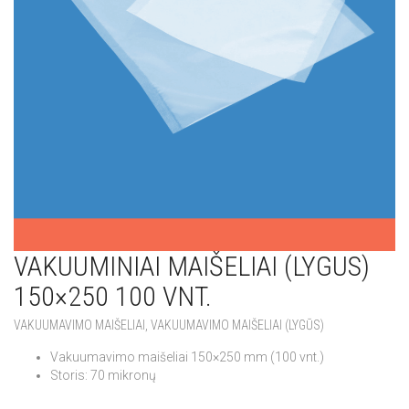
VAKUUMINIAI MAIŠELIAI (LYGUS)
150×250 100 VNT.
VAKUUMAVIMO MAIŠELIAI
,
VAKUUMAVIMO MAIŠELIAI (LYGŪS)
Vakuumavimo maišeliai 150×250 mm (100 vnt.)
Storis: 70 mikronų